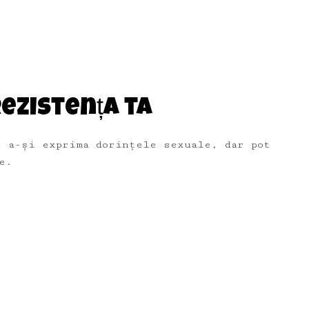
rezistența ta
e a-și exprima dorințele sexuale, dar pot
e.