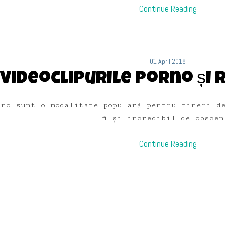
Continue Reading
01 April 2018
Videoclipurile porno și 
rno sunt o modalitate populară pentru tineri d
fi și incredibil de obscen
Continue Reading